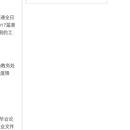
普通全日
17届普
测的工
由教务处
适度降
毕业论
专业文件