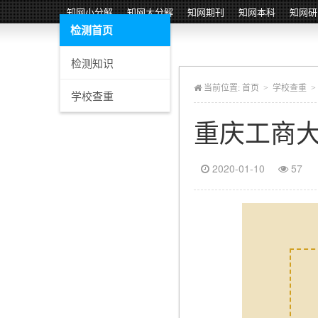
知网小分解
知网大分解
知网期刊
知网本科
知网研
检测首页
检测知识
当前位置:
首页
>
学校查重
>
学校查重
重庆工商
2020-01-10
57