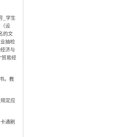
号_学生
文（设
命名的文
专业抽检
际经济与
“贸易经
书。教
校规定应
一卡通刷