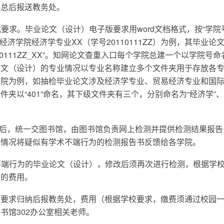
汇总后报送教务处。
式要求。毕业论文（设计）电子版要求用word文档格式，按“学院
经济学院经济学专业XX（学号20110111ZZ）为例，其毕业论
100111ZZ_XX”。知网论文查重入口每个学院总建一个以学院号
论文（设计）的专业情况以专业名称建立多个文件夹用于存放各
学院为例，如抽检毕业论文涉及经济学专业、贸易经济专业和国
夹以“401”命名，其下级文件夹有三个，分别命名为“经济学”、
档后，统一交图书馆，由图书馆负责网上检测并提供检测结果报告
书情况将疑似有学术不端行为的检测报告书反馈给各学院。
术不端行为的毕业论文（设计），修改后须再次进行检测，根据学
测的费用。
述要求归纳后报教务处，费用（根据学校要求，缴费须通过校园
书馆302办公室相关老师。