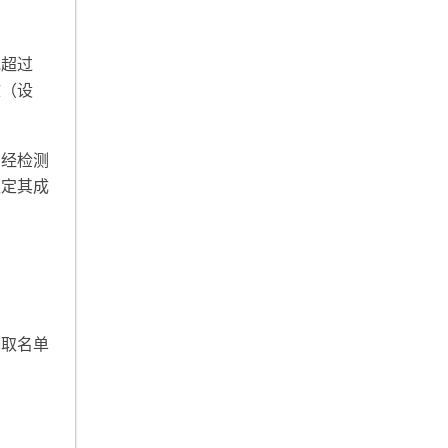
或超过
文（设
，经检测
认定其成
抽取名单