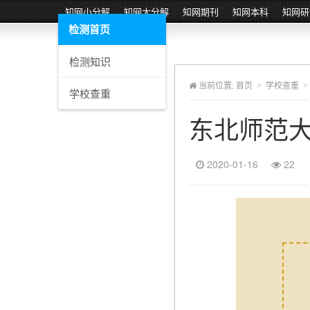
知网小分解
知网大分解
知网期刊
知网本科
知网研
检测首页
检测知识
当前位置:
首页
>
学校查重
>
学校查重
东北师范
2020-01-16
22