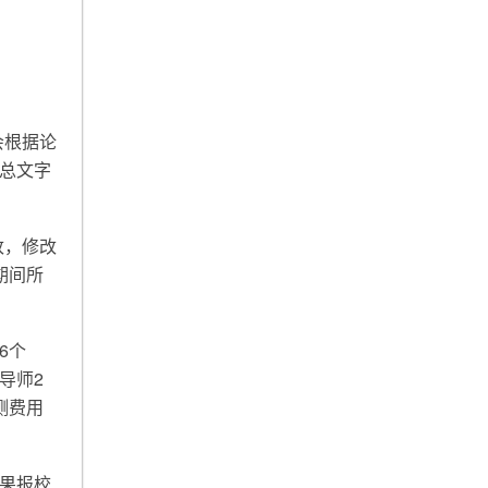
会根据论
总文字
改，修改
期间所
6个
导师2
测费用
果报校