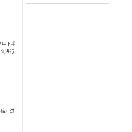
3年下半
论文进行
档稿）进